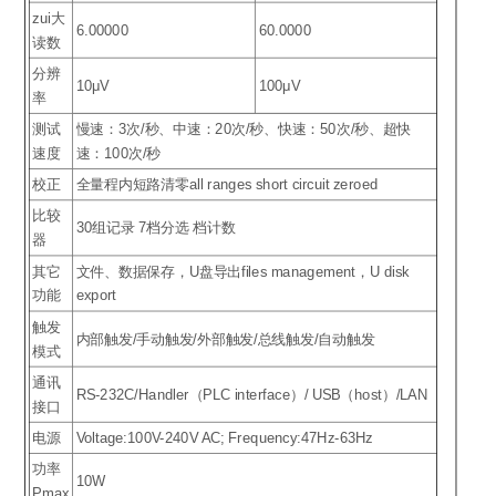
zui大
6.00000
60.0000
读数
分辨
10μV
100μV
率
测试
慢速：3次/秒、中速：20次/秒、快速：50次/秒、超快
速度
速：100次/秒
校正
全量程内短路清零all ranges short circuit zeroed
比较
30组记录 7档分选 档计数
器
其它
文件、数据保存，U盘导出files management，U disk
功能
export
触发
内部触发/手动触发/外部触发/总线触发/自动触发
模式
通讯
RS-232C/Handler（PLC interface）/ USB（host）/LAN
接口
电源
Voltage:100V-240V AC; Frequency:47Hz-63Hz
功率
10W
Pmax