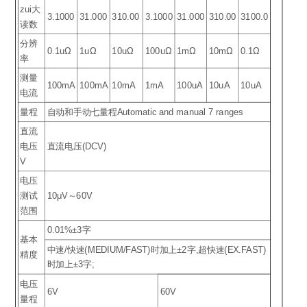
zui大
3.1000
31.000
310.00
3.1000
31.000
310.00
3100.0
读数
分辨
0.1uΩ
1uΩ
10uΩ
100uΩ
1mΩ
10mΩ
0.1Ω
率
测量
100mA
100mA
10mA
1mA
100uA
10uA
10uA
电流
量程
自动和手动七量程Automatic and manual 7 ranges
直流
电压
直流电压(DCV)
V
电压
测试
10μV～60V
范围
0.01%±3字
基本
中速/快速(MEDIUM/FAST)时加上±2字,超快速(EX.FAST)
精度
时加上±3字;
电压
6V
60V
量程