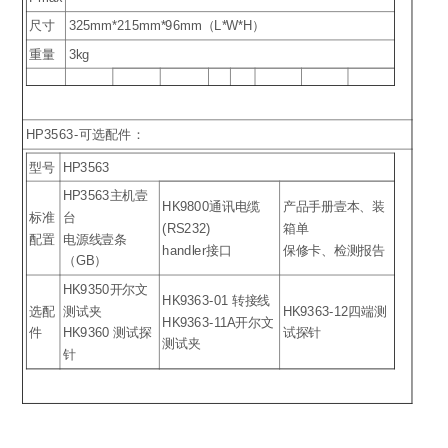
尺寸
325mm*215mm*96mm（L*W*H）
重量
3kg
HP3563-可选配件：
型号
HP3563
HP3563主机壹
HK9800通讯电缆
产品手册壹本、装
标准
台
(RS232)
箱单
配置
电源线壹条
handler接口
保修卡、检测报告
（GB）
HK9350开尔文
HK9363-01 转接线
选配
测试夹
HK9363-12四端测
HK9363-11A开尔文
件
HK9360 测试探
试探针
测试夹
针