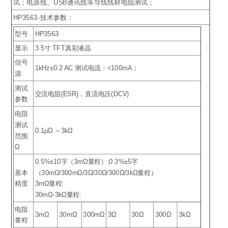
试；电源线、USB通讯线等导线线材电阻测试；
HP3563-技术参数：
型号
HP3563
显示
3.5寸 TFT真彩液晶
信号
1kHz±0.2 AC 测试电流：<100mA；
源
测试
交流电阻(ESR)，直流电压(DCV)
参数
电阻
测试
0.1μΩ ～3kΩ
范围
Ω
0.5%±10字（3mΩ量程）;0.3%±5字
基本
（30mΩ/300mΩ/3Ω/30Ω/300Ω/3kΩ量程）
精度
3mΩ量程:
30mΩ-3kΩ量程:
电阻
3mΩ
30mΩ
300mΩ
3Ω
30Ω
300Ω
3kΩ
量程