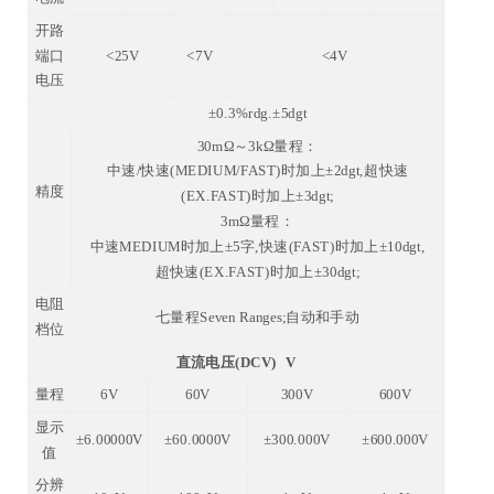
开路
端口
<25V
<7V
<4V
电压
±0.3%rdg.±5dgt
30mΩ～3kΩ量程：
中速/快速(MEDIUM/FAST)时加上±2dgt,超快速
精度
(EX.FAST)时加上±3dgt;
3mΩ量程：
中速MEDIUM时加上±5字,快速(FAST)时加上±10dgt,
超快速(EX.FAST)时加上±30dgt;
电阻
七量程Seven Ranges;自动和手动
档位
直流电压(DCV) V
量程
6V
60V
300V
600V
显示
±6.00000V
±60.0000V
±300.000V
±600.000V
值
分辨