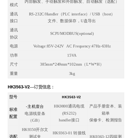
内部触发、手动触发和外部触发、自动触发（选配）
模式
通讯
RS-232C/Handler（PLC interface）/ USB（host）
接口
文件、数据保存，U盘导出
通讯
SCPI/MODBUS(optional)
协议
电源
Voltage:85V-242V AC Frequency:47Hz-63Hz
功率
15VA
尺寸
385mm*249mm*102mm（L*W*H）
重量
3kg
HK3563-V2
—
订货信息：
型号
HK3563-V2
-
HK9800通讯电缆
产品手册壹本、装
主机壹台
标准
(RS232)
箱单
电源线壹条
配置
handler接口
保修卡、检测报告
（GB）
HK9350开尔文
HK9363-01 转接线
选配
测试夹
HK9363-12四端测