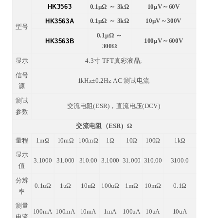
HK3563
0.1μΩ ～ 3kΩ
10μV～60V
HK3563A
0.1μΩ ～ 3kΩ
10μV～300V
型号
0.1μΩ ～
HK3563B
100μV～600V
300Ω
显示
4.3寸 TFT真彩液晶;
信号
1kHz±0.2Hz AC 测试电流
源
测试
交流电阻(ESR)，直流电压(DCV)
参数
交流电阻（ESR)
Ω
量程
1mΩ
10mΩ
100mΩ
1Ω
10Ω
100Ω
1kΩ
显示
3.1000
31.000
310.00
3.1000
31.000
310.00
3100.0
值
分辨
0.1uΩ
1uΩ
10uΩ
100uΩ
1mΩ
10mΩ
0.1Ω
率
测量
100mA
100mA
10mA
1mA
100uA
10uA
10uA
电流