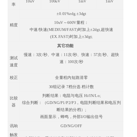
10uV
100uV
1mV
1mV
率
±0.01%rdg.±3dgt
10uV～600V量程：
精度
中速/快速(MEDIUM/FAST)时加上±2dgt,超快速
(EX.FAST)时加上±3dgt;
其它功能
慢速：3次/秒、中速：11次/秒、快速：57次/秒、超快
测试
速：100次/秒
速度
校正
全量程内短路清零
30组记录 7档分选 档计数
判断结果：电阻与电压 Hi/IN/Lo;
比较
综合判断：（GD/NG/P1/P2/P3，电阻判断结果和电压判
器
断结果的分档）;
画面显示，蜂鸣，外部I/O输出信号
讯响
GD/NG/OFF
触发