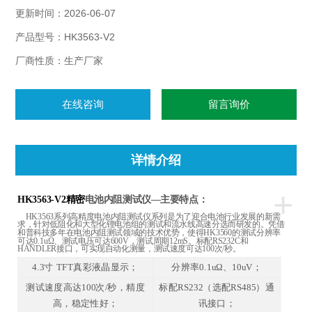
试；
更新时间：2026-06-07
产品型号：HK3563-V2
厂商性质：生产厂家
在线咨询
留言询价
详情介绍
+
电池内阻测试仪
HK3563-V2精密
—主要特点：
HK3563
系列高精度电池内阻测试仪系列是为了迎合电池行业发展的新需
求，针对低阻化和大型化锂电池组的测试和流水线高速分选而研发的。凭借
和普科技多年在电池内阻测试领域的技术优势，使得HK3560的测试分辨率
可达0.1uΩ、测试电压可达600V，测试周期12mS。标配RS232C和
HANDLER接口，可实现自动化测量，测试速度可达100次/秒。
4.3寸 TFT真彩液晶显示；
分辨率0.1uΩ、10uV；
测试速度高达100次/秒，精度
标配RS232（选配RS485）通
高，稳定性好；
讯接口；