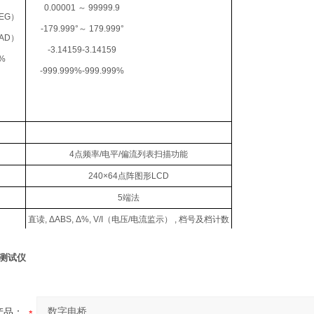
0.00001
～
99999.9
EG）
-179.999°
～
179.999°
AD）
-3.14159-3.14159
%
-999.999%-999.999%
4
点频率
/
电平
/
偏流列表扫描功能
240×64
点阵图形
LCD
5
端法
直读
, ΔABS, Δ%, V/I（
电压
/
电流监示
） ,
档号及档计数
测试仪
产品：