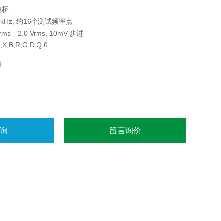
电桥
kHz, 约16个测试频率点
s—2.0 Vrms, 10mV 步进
,B,R,G,D,Q,θ
8
咨询
留言询价