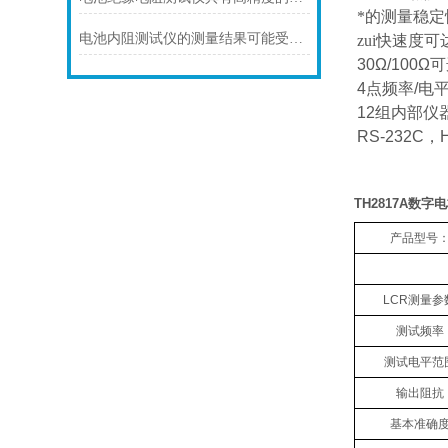
*的测量稳
电池内阻测试仪的测量结果可能受到以下因素的影响
zui快速度可
30Ω/100Ω
可
4
点频率
/
电
12
组内部仪
RS-232C
，
TH2817A
数字电
产品型号
LCR
测量参
测试频率
测试电平范
输出阻抗
基本准确