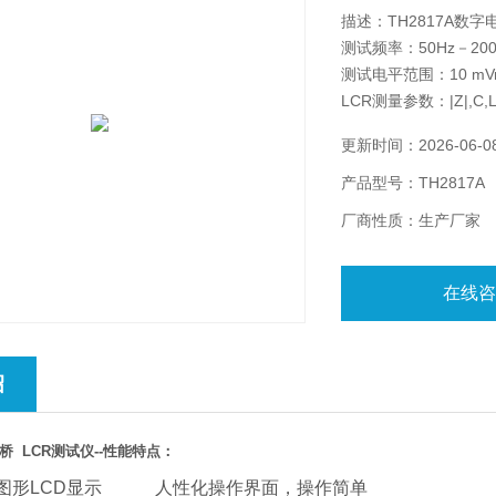
描述：TH2817A数字
测试频率：50Hz－200
测试电平范围：10 mVrm
LCR测量参数：|Z|,C,L,X
基本准确度：0.05%
更新时间：2026-06-0
产品型号：TH2817A
厂商性质：生产厂家
在线
绍
桥
LCR
测试仪
--
性能特点：
图形
LCD
显示
人性化操作界面，操作简单