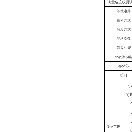
测量速度或测
等效电路
量程方式
触发方式
平均次数
清零功能
比较器功
存储器
接口
R, 
Y, 
显示范围