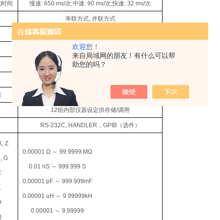
试时间
慢速
: 650 ms/
次
;
中速
: 90 ms/
次
;
快速
: 32 ms/
次
串联方式
,
并联方式
自动
,
保持
欢迎您！
内部
,
手动
,
外部，总线
来自局域网的朋友！有什么可以帮
助您的吗？
1-255
开路
/
短路扫频清零
，负载校准
能
四档：（三档合格，一档不合格），另有一个附属档
12
组内部仪器设定供存储
/
调用
RS-232C, HANDLER
，
GPIB
（选件）
X, Z
0.00001 Ω
～
99.9999 MΩ
B, G
0.01 nS
～
999.999 S
C
0.00001 pF
～
999.999mF
L
0.00001 uH
～
9.99999kH
D
0.00001
～
9.99999
Q