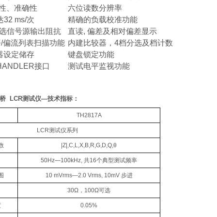
定性、准确性
六位读数分辨率
达
32 ms/
次
精确的负载校准功能
选信号源输出阻抗
直读
,
偏差及相对偏差显示
平
/
偏流列表扫描功能
内建比较器，
4
档分选及档计数
器设定储存
键盘锁定功能
HANDLER
接口
测试电平监视功能
桥
LCR
测试仪
—
技术指标：
：
TH2817A
LCR
测试仪系列
数
|Z|,C,L,X,B,R,G,D,Q,θ
50Hz—100kHz,
共
16
个典型测试频率
围
10 mVrms—2.0 Vrms, 10mV
步进
30Ω
，
100Ω
可选
度
0.05%