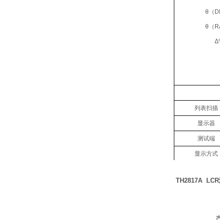
θ（D
θ（R
Δ
列表扫描
显示器
测试端
显示方式
TH2817A
LCR