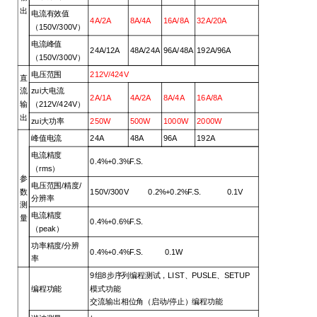
出
电流有效值
4A/2A
8A/4A
16A/8A
32A/20A
（150V/300V）
电流峰值
24A/12A
48A/24A
96A/48A
192A/96A
（150V/300V）
电压范围
212V/424V
直
流
zui大电流
2A/1A
4A/2A
8A/4A
16A/8A
输
（212V/424V）
出
zui大功率
250W
500W
1000W
2000W
峰值电流
24A
48A
96A
192A
电流精度
0.4%+0.3%F.S.
（rms）
参
电压范围/精度/
数
150V/300V 0.2%+0.2%F.S. 0.1V
分辨率
测
电流精度
量
0.4%+0.6%F.S.
（peak）
功率精度/分辨
0.4%+0.4%F.S. 0.1W
率
9
组8步序列编程测试，LIST、PUSLE、SETUP
编程功能
模式功能
交流输出相位角（启动/停止）编程功能