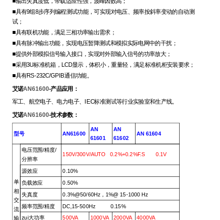
■
输出失真度低，带载适应性强，波峰因数高；
■
具有9组8步序列编程测试功能，可实现对电压、频率按斜率变动的自动测
试；
■
具有联机功能，满足三相功率输出需求；
■
具有脉冲输出功能，实现电压暂降测试和模拟实际电网中的干扰；
■
提供外部模拟信号输入接口，实现对外部输入信号的功率放大；
■
采用3U标准机箱，LCD显示，体积小，重量轻，满足标准机柜安装要求；
■
具有RS-232C/GPIB通信功能。
AN61600
艾诺
-产品应用：
军工、航空电子、电力电子、IEC标准测试等行业实验室和生产线。
AN61600
艾诺
-技术参数：
AN
AN
型号
AN61600
AN 61604
61601
61602
电压范围/精度/
150V/300V/AUTO 0.2%+0.2%F.S 0.1V
分辨率
源效应
0.10%
单
负载效应
0.50%
相
失真度
0.3%@50/60Hz
，1%@ 15-1000 Hz
交
频率范围/精度
DC,15-500Hz 0.15%
流
zui大功率
500VA
1000VA
2000VA
4000VA
输