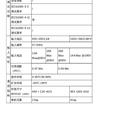
谐波测量
/
测
试
IEC61000-3-3
/
功
测试要求
能
IEC61000-4-11
有
测试要求
IEC61000-4-13
/
测试要求
输入电压
90V~250V,1
Φ
190V~250V,3
Φ*3
输入频率
47-63Hz
输
18A
28A
入
10A
输入电流
Max
Max
14A Max @190V
特
Max@90V
@90V
@90V
性
功率因数
0.97 Min
0.98 Min
（PFC）
操作环境
0-45
℃/30-90%
通
贮存环境
-40
℃-+85℃
用
外形尺寸
指
483
× 134 ×610
483
×268 ×610
W×H×D（mm）
标
整机毛重
21kg
41kg