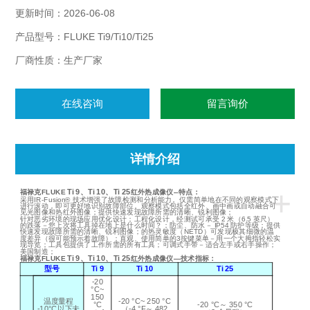
更新时间：2026-06-08
产品型号：FLUKE Ti9/Ti10/Ti25
厂商性质：生产厂家
在线咨询
留言询价
详情介绍
+
Ti 9
、
Ti 10
、
Ti 25
福禄克
FLUKE
红外热成像仪
--
特点：
采用
IR-Fusion®
技术增强了故障检测和分析能力。仅需简单地在不同的观察模式下
进行滚动，即可更好地识别故障部位。观察模式包括全红外、画中画或自动融合可
见光图像和热红外图像；提供快速发现故障所需的清晰、锐利图像；
针对恶劣环境的现场应用优化设计；工程化设计，经测试可承受
2
米（
6.5
英尺）
的跌落
－
您上次将工具掉在地上是什么时间？；防尘、防水
－
IP54
防护等级；提供
快速发现故障所需的清晰、锐利图像；的热灵敏度（
NETD
）可发现极其细微的温
度差异（很可能预示着故障）；直观、使用简单的
3
按键菜单
－
用一个大拇指轻松实
现导览；工具包提供了工作所需的所有工具；可调式手带
－
适合左手或右手操作；
美国制造；
Ti 9
、
Ti 10
、
Ti 25
福禄克
FLUKE
红外热成像仪
—
技术指标：
型号
Ti 9
Ti 10
Ti 25
-20
°C~
150
温度量程
-20 °C~ 250 °C
°C
-20 °C
～
350 °C
-10°C
以下未
（
-4 °F
～
482