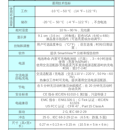
通用技术指标
使
工作
:
-10 °C
～
50 °C （14 °F
～
122 °F）
用
环
境
温
储存
:
-20 °C
～
50 °C （-4 °F
～
122 °F）
，不含电池
度
相对湿度
10 %
～
90 %
，无结露
9.1 cm
（
3.6 in
）（对角线）彩色
VGA
（
640 x 480
）
显示屏
液晶显示批国内（可选亮度或自动调节）
用户可选温度单位
（°C/°F）
；语言选项；时间
/
日期设
控制和调整
置；
软件
提供
SmartView™
分析和报告软件
电池寿命
:
内置可充电电池组
（
已装
）
，
3
～
4
小时连续
使用
（
亮度为
50%
时）
电源
使用交流适配器
/
充电器及汽车直流电源适配器时的充电
时间：需
2
个小时
交流适配器
/
充电器（交流
110 V
～
220 V
，
50 Hz
～
60
交流电源
Hz
），
供电
/
充电
热像仪工作时可充电。提供通用交流电源适配器。
在
5
分钟无活动时激活休眠模式；在
20
分钟无活动时
节电
:
自动关闭
安全标准
CE
指令
:IEC/EN 61010-1
第
2
版，污染等级
2
EMC
指令：
EN61326-1
；
C-Tick
认证：
IEC/EN
电磁兼容
61326
US FCC
认证：
CFR 47
，
Part 15 Class A
振动
2 G, IEC 68-2-29
冲击
25 G
，
IEC 68-2-29 {2 m （6.5 ft）
跌落
, 5
面
}
尺寸（高
×
宽
×
0.27 m × 0.13 m × 0.15 m （10.5 in × 5 in × 6 in）
长）