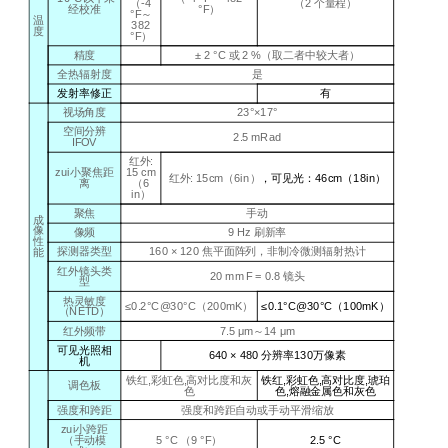
（
-4
（2
个量程
）
经校准
°F
）
°F
～
温
382
度
°F
）
精度
±
2
°
C
或
2 %
（取二者中较大者）
全热辐射度
是
发射率修正
有
视场角度
23°×17°
空间分辨
2.5 mRad
IFOV
红外
:
zui小聚焦距
15 cm
红外
: 15cm（6in）
，可见光：
46cm（18in）
离
（
6
in
）
聚焦
手动
成
像
像频
9 Hz
刷新率
性
探测器类型
160 × 120
焦平面阵列，非制冷微测辐射热计
能
红外镜头类
20 mm F = 0.8
镜头
型
热灵敏度
≤0.2°C@30°C（200mK）
≤0.1°C@30°C（100mK）
（
NETD
）
红外频带
7.5 μm
～
14 μm
可见光照相
640 × 480
分辨率
130
万像素
机
铁红
,
彩虹色
,
高对比度和灰
铁红
,
彩虹色
,
高对比度
,
琥珀
调色板
色
色
,
熔融金属色和灰色
强度和跨距
强度和跨距自动或手动平滑缩放
zui小跨距
（手动模
5 °C （9 °F）
2.5 °C