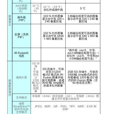
式）
zui小跨距
10 °C
10 °C （18 °F）
（自动模
（18
5 °C
全红外或画中画
式）
°F）
100 %
红外图像
3
种融合程度可选的图像
图
画中画
显示在中央
320 ×
显示在中央
320 × 240
像
像
（
PIP
）
240
像素区域
素区域
显
示
100 %
红外图像
3
种融合程度可选的图像
全屏（关闭
显示在中央
6400
显示在中央
640 x 480
像
PIP
）
× 480
像素区域
素区域
"
画中画（zui大、中等、
IR-Fusion®
zui小
3
种融合程度可选）
/
信息
全红外（zui大、中等和zui
小
3
种融合程度可选）
"
SD
存
储
卡，
SD
存储卡，可保
可保
存至少
1200
2GB SD
存储卡，可保存
存至
幅
.IS2
格式的
IR-
3000
幅
.bmp
格式的全红
储存介质
少
Fusion
图像并链
外图像或
1200
幅
.IS2
格
1200
接可视图像，或者
式的
IR-Fusion
图像（含
图
幅
.IS2
3000
幅
.bmp
格式
60
秒语音注释）
像
格式
的基本红外图像
数
的图
据
像
储
存
非辐射
（.bmp）
或
全辐射
（.is2）
，非辐射
（.bmp）
图
文件格式
像文件不需要分析软件
使用
SmartView™
JPEG
、
BMP
、
GIF
、
PNG
、
TIFF
、
WMF
、
EXIF
和
软件导出的
EMF
文件格式