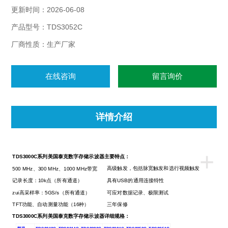
更新时间：2026-06-08
产品型号：TDS3052C
厂商性质：生产厂家
在线咨询
留言询价
详情介绍
+
TDS3000C
系列美国泰克数字存储示波器
主要特点：
高级触发，包括脉宽触发和选行视频触发
500
MHz
、
300
MHz
、
1000
MHz
带宽
记录长度：10k点（所有通道）
具有USB的通用连接特性
zui高采样率：5GS/s（所有通道）
可应对数据记录、极限测试
TFT
功能、自动测量功能（16种）
三年保修
TDS3000C
系列美国泰克数字存储示波器详细规格
：