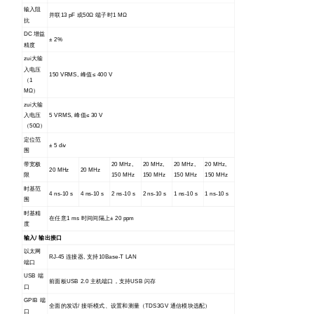
输入阻
并联13 pF 或50Ω 端子时1 MΩ
抗
DC
增益
± 2%
精度
zui大输
入电压
150 VRMS,
峰值≤ 400 V
（1
MΩ）
zui大输
入电压
5 VRMS,
峰值≤ 30 V
（50Ω）
定位范
± 5 div
围
带宽极
20 MHz,
20 MHz,
20 MHz,
20 MHz,
20 MHz
20 MHz
限
150 MHz
150 MHz
150 MHz
150 MHz
时基范
4 ns-10 s
4 ns-10 s
2 ns-10 s
2 ns-10 s
1 ns-10 s
1 ns-10 s
围
时基精
在任意1 ms 时间间隔上± 20 ppm
度
输入/ 输出接口
以太网
RJ-45
连接器, 支持10Base-T LAN
端口
USB
端
前面板USB 2.0 主机端口，支持USB 闪存
口
GPIB
端
全面的发话/ 接听模式、设置和测量（TDS3GV 通信模块选配）
口