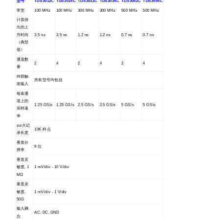
型号
TDS3012C
TDS3014C
TDS3032C
TDS3034C
TDS3052C
TDS3054C
带宽
100 MHz
100 MHz
300 MHz
300 MHz
500 MHz
500 MHz
计算得
出的上
升时间
3.5 ns
3.5 ns
1.2 ns
1.2 ns
0.7 ns
0.7 ns
（
典型
值）
通道数
2
4
2
4
2
4
量
外部触
所有型号均包括
发输入
每条通
道上的
1.25 GS/s
1.25 GS/s
2.5 GS/s
2.5 GS/s
5 GS/s
5 GS/s
采样速
率
zui大记
10K
样点
录长度
垂直分
9
位
辨率
垂直灵
敏度, 1
1 mV/div - 10 V/div
MΩ
垂直灵
敏度,
1 mV/div - 1 V/div
50Ω
输入耦
AC, DC, GND
合