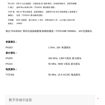
RS-232-
DB-9
公头连接器，全面的发话/ 接听模式；控制所有模式、设置和测量
C
端口
波特率zui高38,400（TDS3GV 通信模块选配）
VGA
视
DB-15
母头连接器，监视器输出，在配有VGA 的大型监视器上直接显示
频端口
信息（TDS3GV 通信模块选配）
外部触
BNC
连接器，输入阻抗> 1 MΩ，并联电流17 pF；zui大输入电压150
发输入
VRMS
每台TDS3000C 系列示波器标配每条模拟通道一只P6139B 500MHz、10X无源探头
有源探头：
P6243
1 GHz, 10X
有源探头
差分探头：
P5205
100 MHz, 1300 V
高压 差分探头
P5210
50 MHz, 5600 V
高压 差分探头
电流探头：
TCP202
50 MHz, 15 A AC/DC
电流探头