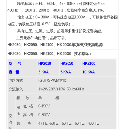
l
输出频率：50Hz、60Hz、47～63Hz（可特殊定做至35-
400Hz）、
100Hz
、
200Hz
、400Hz，负载频率稳定度±0.1%。
l
输出电压：0～300V（可特殊定做至1000V），可模拟世界各国
电压，负载稳压精度±0.5%（阻性负载）。
l
具有过压、过流、过载、超温等多重保护及报警功能。
l
主要元器件均使用*，品质可靠。
HK2030单项模拟变频电源
HK2030
、
HK2050
、
HK2100、
HK2030
--
HK2030
、
HK2050
、
HK2100、
技术指标：
型 号
HK2030
HK2050
HK2100
容 量
3 KVA
5 KVA
10 KVA
电路方式
IGBT/SPWM
方式
交流输入
1
Φ2W220V±10% 50Hz/60Hz
相 数
单 相
低 档
0-150V
电
压
高 档
0-300V
交
流
频 率
47 Hz -63Hz
、50 Hz、60 Hz、400 Hz
输