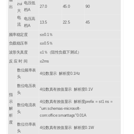
电压低
zui
27.0
45.0
90
出
档A
大
电
电压高
13.5
22.5
45
流
档A
频率稳定度
≤±0.1％
负载稳压率
≤±0.5％
波形失真度
≤1％（阻性负载下测试）
反 应 时 间
≤2ms
数位频率表
4
位数显示 解析度0.1Hz
头
数位电压表
4
位数真有效值显示 解析度0.1V
头
指
示
4
位数真有效值显示 解析度prefix = st1 ns =
数位电流表
解
"urn:schemas-microsoft-
头
析
com:office:smarttags"0.01A
度
数位功率表
4
位数真有效值显示 解析度0.1W
头