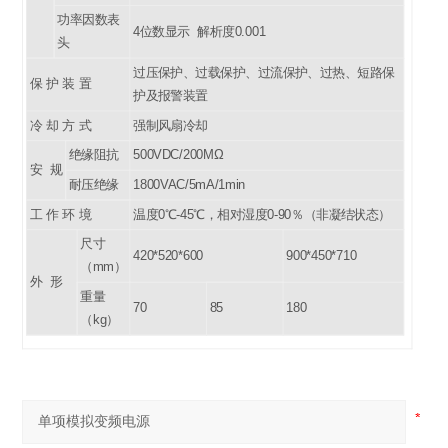
功率因数表
4
位数显示 解析度0.001
头
过压保护、过载保护、过流保护、过热、短路保
保 护 装 置
护及报警装置
冷 却 方 式
强制风扇冷却
绝缘阻抗
500VDC/200M
Ω
安 规
耐压绝缘
1800VAC/5mA/1min
工 作 环 境
温度0℃-45℃，相对湿度0-90％（非凝结状态）
尺寸
420*520*600
900*450*710
（mm）
外 形
重量
70
85
180
（kg）