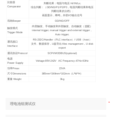
比较器
判断结果：电阻与电压 Hi/IN/Lo;
Comparator
综合判断：（GD/NG/P1/P2/P3，电阻判断结果和电压
判断结果的分档）;
画面显示，蜂鸣，外部I/O输出信号
讯响Beeper
GD/NG/OFF
内部触发、手动触发和外部触发、自动触发（选配）
触发模式
internal trigger, manual trigger and external trigger，
Trigger Mode
Auto trigger,
RS-232C/Handler（PLC interface）/ USB（host）
通讯接口
文件、数据保存，U盘导出;files management，U disk
Interface
export
通讯协议Protocol
SCPI/MODBUS(optional)
电源
Voltage:85V-242V AC Frequency:47Hz-63Hz
Power Supply
功率Pmax
15VA
尺寸Dimensions
385mm*249mm*102mm（L*W*H）
重量 Weight
3kg