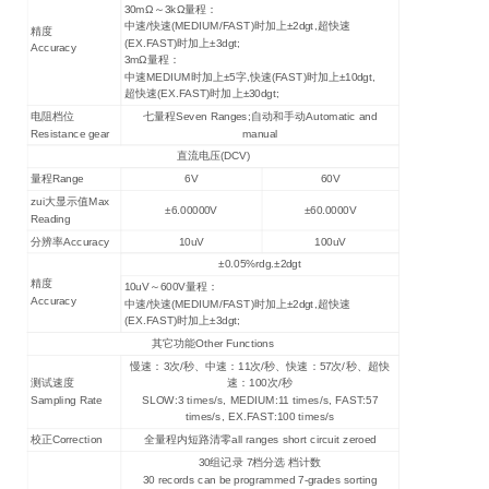
30mΩ～3kΩ量程：
中速/快速(MEDIUM/FAST)时加上±2dgt,超快速
精度
(EX.FAST)时加上±3dgt;
Accuracy
3mΩ量程：
中速MEDIUM时加上±5字,快速(FAST)时加上±10dgt,
超快速(EX.FAST)时加上±30dgt;
电阻档位
七量程Seven Ranges;自动和手动Automatic and
Resistance gear
manual
直流电压(DCV)
量程Range
6V
60V
zui大显示值Max
±6.00000V
±60.0000V
Reading
分辨率Accuracy
10uV
100uV
±0.05%rdg.±2dgt
精度
10uV～600V量程：
Accuracy
中速/快速(MEDIUM/FAST)时加上±2dgt,超快速
(EX.FAST)时加上±3dgt;
其它功能Other Functions
慢速：3次/秒、中速：11次/秒、快速：57次/秒、超快
测试速度
速：100次/秒
Sampling Rate
SLOW:3 times/s, MEDIUM:11 times/s, FAST:57
times/s, EX.FAST:100 times/s
校正Correction
全量程内短路清零all ranges short circuit zeroed
30组记录 7档分选 档计数
30 records can be programmed 7-grades sorting