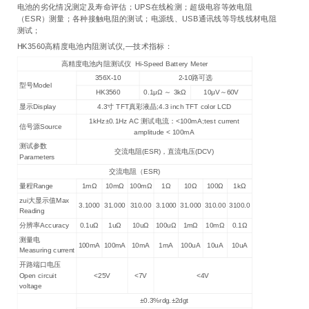
电池的劣化情况测定及寿命评估；UPS在线检测；超级电容等效电阻
（ESR）测量；各种接触电阻的测试；电源线、USB通讯线等导线线材电阻
测试；
HK3560高精度电池内阻测试仪,—技术指标：
高精度电池内阻测试仪 Hi-Speed Battery Meter
356X-10
2-10路可选
型号Model
HK3560
0.1μΩ ～ 3kΩ
10μV～60V
显示Display
4.3寸 TFT真彩液晶;4.3 inch TFT color LCD
1kHz±0.1Hz AC 测试电流：<100mA;test current
信号源Source
amplitude < 100mA
测试参数
交流电阻(ESR)，直流电压(DCV)
Parameters
交流电阻（ESR)
量程Range
1mΩ
10mΩ
100mΩ
1Ω
10Ω
100Ω
1kΩ
zui大显示值Max
3.1000
31.000
310.00
3.1000
31.000
310.00
3100.0
Reading
分辨率Accuracy
0.1uΩ
1uΩ
10uΩ
100uΩ
1mΩ
10mΩ
0.1Ω
测量电
100mA
100mA
10mA
1mA
100uA
10uA
10uA
Measuring current
开路端口电压
Open circuit
<25V
<7V
<4V
voltage
±0.3%rdg.±2dgt