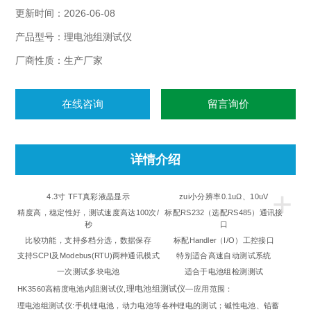
更新时间：2026-06-08
产品型号：理电池组测试仪
厂商性质：生产厂家
在线咨询
留言询价
详情介绍
+
4.3寸 TFT真彩液晶显示
zui小分辨率0.1uΩ、10uV
精度高，稳定性好，测试速度高达100次/
标配RS232（选配RS485）通讯接
秒
口
比较功能，支持多档分选，数据保存
标配Handler（I/O）工控接口
支持SCPI及Modebus(RTU)两种通讯模式
特别适合高速自动测试系统
一次测试多块电池
适合于电池组检测测试
理电池组测试仪
HK3560高精度电池内阻测试仪,
—应用范围：
理电池组测试仪:手机锂电池，动力电池等各种锂电的测试；碱性电池、铅蓄