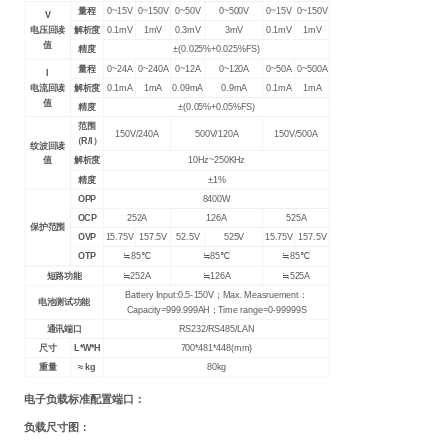
量程
0~15V
0~150V
0~50V
0~500V
0~15V
0~150V
V
电压回读
解析度
0.1mV
1mV
0.3mV
3mV
0.1mV
1mV
值
精度
±(0.025%+0.025%FS)
量程
0~24A
0~240A
0~12A
0~120A
0~50A
0~500A
I
电流回读
解析度
0.1mA
1mA
0.09mA
0.9mA
0.1mA
1mA
值
精度
±(0.05%+0.05%FS)
范围
150V/240A
500V/120A
150V/500A
（R/I）
纹波回读
值
解析度
10Hz~250KHz
精度
±1%
OPP
8400W
OCP
252A
126A
525A
保护范围
OVP
15.75V
157.5V
52.5V
525V
15.75V
157.5V
OTP
≒85℃
≒85℃
≒85℃
短路功能
≒252A
≒126A
≒525A
Battery Input:0.5-150V
；Max. Measruement：
电池测试功能
Capacity=999.999AH；Time range=0-99999S
通讯端口
RS232/RS485/LAN
尺寸
L*W*H
700*481*448(mm)
重量
≈ kg
80kg
电子负载标准配置端口：
负载尺寸图：