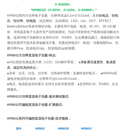
0~8000W）
*HP8802D（0~600V、0~420A、0~8000W）*
HP8802系列大功率电子负载：分辨率高达0.1mV/ 0.01mA。具有
恒电流、恒电
压、恒功率、恒电阻、
动态测试、自动测试、LED、List、OCP、EFFECT、
Battery和Short等多种测试功能。主要应用于电源、电池、AC-DC、DC-DC模
块、充电器及电子元器件等产品性能测试。为设计研发和生产线测试提供解决方
案。该系列电子负载部分支持RS232、RS485、以太网通讯接口，根据您设计和
测试的需求可提供多用途解决方案。负载支持电压V，电流I，负载电阻Res、负
载功率Pow、纹波电压Vpp，纹波电流Ipp的测量。
HP8802
大功率直流电子负载
-特点:
●24位真彩色液晶显示屏（LCD）,GUI操作界面； ●
具备通讯速度快、集成度
高、稳定性高的特点；
●具有：过压、过流、过功率、过热保护报警；反极性保护提示； ●500KHz高
速电压电流同步采样；分辨率可达0.1mV/0.01mA；
●电压、电流纹波实时显示,支持主从机并联使用; ●支持RS232、RS485、以太
网通讯；
HP8802
大功率
直流电子负载-基本测试模式:
HP8802可编程直流电子负载-扩展模式:
HP8802系列
可编程直流电子负载
-技术规格：
型号
HP8802
HP8802B
HP8802C