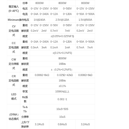
功率
8000W
8000W
8000W
额定输入
电压
0~15V
0~150V
0~50V
0~500V
0~15V
0~150V
(0~40
℃)
电流
0~24A
0~240A
0~12A
0~120A
0~50A
0~500A
Minimum
操作电压
1V@240A
2.5V@120A
1.5V@500A
量程
0~15V
0~150V
0~50V
0~500V
0~15V
0~150V
CV
定电压模
解析度
0.2mV
2mV
0.7mV
7mV
0.2mV
2mV
式
精度
±(0.05%+0.025%FS)
量程
0~24A
0~240A
0~12A
0~120A
0~50A
0~500A
CC
定电流模
解析度
0.3mA
3mA
0.1mA
1mA
0.7mA
7mA
式
精度
±(0.1%+0.1%FS)
量程
8000W
CW
定功率模
解析度
16Bits
式
精度
±（0.2%+0.2%FS）
量程
0.006
Ω~6kΩ
0.025
Ω~42kΩ
0.008
Ω~6kΩ
CR
定电阻模
解析度
16Bits
式
精度
±0.1%
带宽
100KHz
以上
LED
Rd
系
模式
0.001~1
数
Ta
＆
10uS~50S
Tb
（DYNA）
分辨率
10uS
动态模式
上升/下
3.2A/uS
0.8A/uS
3.2A/uS
降斜率