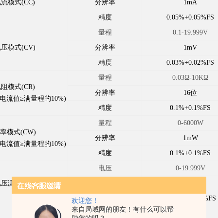
流模式(CC)
分辨率
1mA
精度
0.05%+0.05%FS
量程
0.1-19.999V
压模式(CV)
分辨率
1mV
精度
0.03%+0.02%FS
量程
0.03
Ω-10KΩ
阻模式(CR)
分辨率
16
位
电流值≥满量程的10%)
精度
0.1%+0.1%FS
量程
0-6000W
率模式(CW)
分辨率
1mW
电流值≥满量程的10%)
精度
0.1%+0.1%FS
电压
0-19.999V
电压测量值
分辨率
1mV
精度
0.015%+0.03%FS
欢迎您！
来自局域网的朋友！有什么可以帮
电流
0-12A