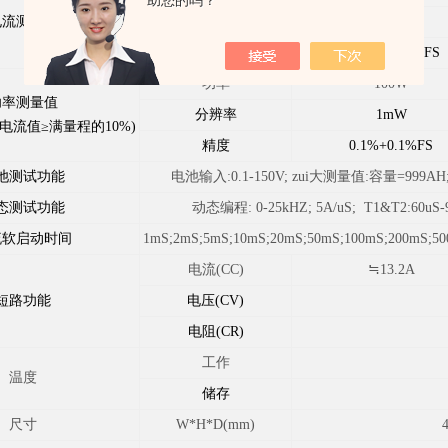
助您的吗？
电流测量值
分辨率
0.1mA
精度
0.03%+0.05%FS
功率
100W
功率测量值
分辨率
1mW
电流值≥满量程的10%)
精度
0.1%+0.1%FS
池测试功能
电池输入:0.1-150V; zui大测量值:容量=999AH
态测试功能
动态编程: 0-25kHZ; 5A/uS; T1&T2:60uS-
流软启动时间
1mS;2mS;5mS;10mS;20mS;50mS;100mS;200mS;
电流(CC)
≒13.2A
短路功能
电压(CV)
电阻(CR)
工作
温度
储存
尺寸
W*H*D(mm)