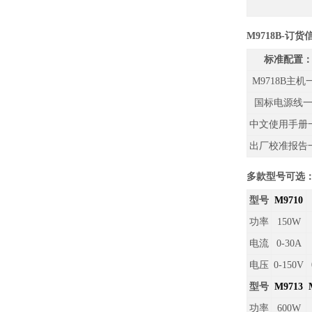
M9718B
-订货
标准配置
M9718B
主机
国标电源线
中文使用手册
出厂校准报告
多款型号可选：（
型号
M9710
功率
150W
电流
0-30A
电压
0-150V
型号
M9713
功率
600W