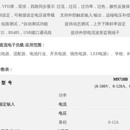
，VFD屏，双排，四路同步显示
过流，过压，过功率，过热，极性反接保
间设定，可根据设定电压值带载
支持外部触发输入/输出，远端电压补
，短路测试，*自动测试功能
提供动态测试，上升下降斜率设定
32，RS485，USB接口通讯线
提供外部电流波形监视端子
直流电子负载-应用范围：
充电器、适配器、电池行业、开关电源、线性电源、LED电源）、学校、
参数表：
M9718B
型 号
(0-500V
、0-120A、0
功率
额定输入
电流
电压
量程
0-12A