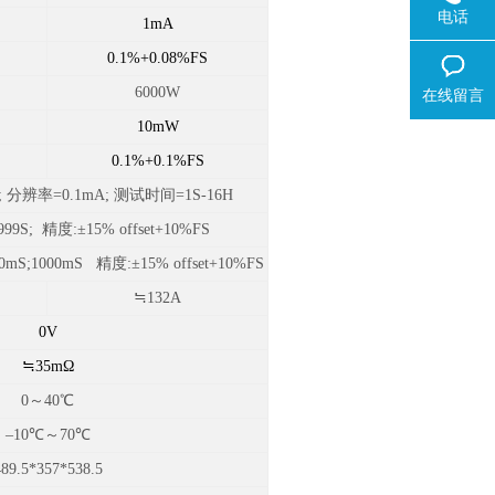
电话
1mA
0.1%+0.08%FS
6000W
在线留言
10mW
0.1%+0.1%FS
; 分辨率=0.1mA; 测试时间=1S-16H
999S; 精度:±15% offset+10%FS
500mS;1000mS
精度:±15% offset+10%FS
≒132A
0V
≒35mΩ
0
～40℃
–10℃～70℃
489.5*357*538.5