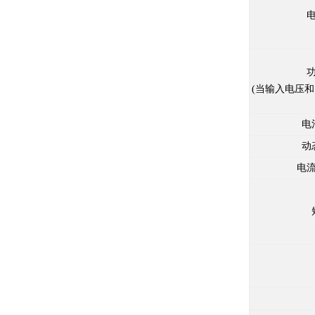
(
当输入电压和
电
动
电