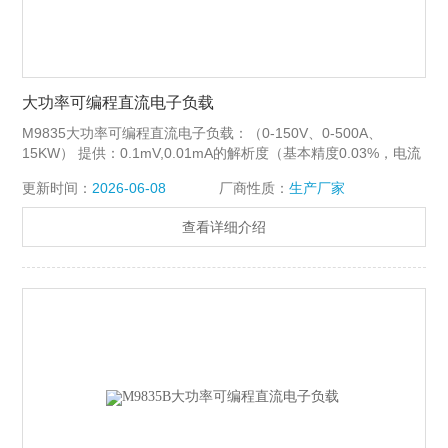
大功率可编程直流电子负载
M9835大功率可编程直流电子负载：（0-150V、0-500A、
15KW） 提供：0.1mV,0.01mA的解析度（基本精度0.03%，电流
上升速度2.5A/us） 特点：恒流，恒阻，恒压，恒功率，恒流+恒
更新时间：
2026-06-08
厂商性质：
生产厂家
压，恒阻+恒压
查看详细介绍