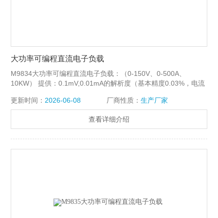
大功率可编程直流电子负载
M9834大功率可编程直流电子负载：（0-150V、0-500A、
10KW） 提供：0.1mV,0.01mA的解析度（基本精度0.03%，电流
上升速度2.5A/us） 特点：恒流，恒阻，恒压，恒功率，恒流+恒
更新时间：
2026-06-08
厂商性质：
生产厂家
压，恒阻+恒压
查看详细介绍