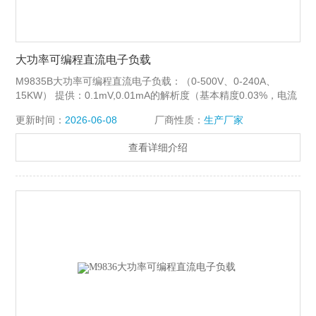
大功率可编程直流电子负载
M9835B大功率可编程直流电子负载：（0-500V、0-240A、
15KW） 提供：0.1mV,0.01mA的解析度（基本精度0.03%，电流
上升速度2.5A/us） 特点：恒流，恒阻，恒压，恒功率，恒流+恒
更新时间：
2026-06-08
厂商性质：
生产厂家
压，恒阻+恒压
查看详细介绍