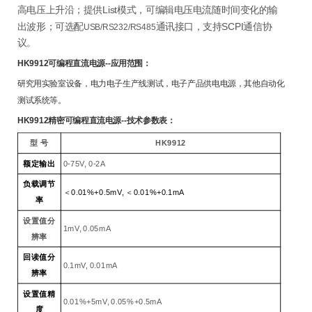
List
高电压上升沿；提供
模式，可编辑电压电流随时间变化的输
SCPI
出波形；可选配
通讯接口，支持
通信协
USB/RS232/RS485
议。
HK9912
可编程直流电源
--应用范围：
研究用实验室设备，电力电子生产线测试，电子产品供电电源，其他自动化
测试系统等。
HK9912精密
可编程直流电源
--技术参数表：
型 号
HK9912
额定输出
0-75V, 0-2A
负载调节
＜0.01%+0.5mV, ＜0.01%+0.1mA
率
设置值分
1mV, 0.05mA
辨率
回读值分
0.1mV, 0.01mA
辨率
设置值精
0.01%+5mV, 0.05%+0.5mA
度