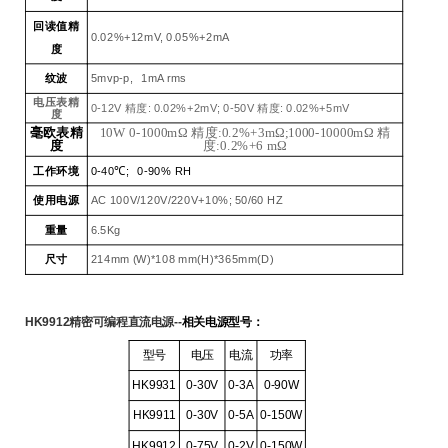
回读值精
0.02%+12mV, 0.05%+2mA
度
纹波
5mvp-p, 1mA rms
电压表精
0-12V 精度: 0.02%+2mV; 0-50V 精度: 0.02%+5mV
度
毫欧表精
10W 0-1000mΩ 精度:0.2%+3mΩ;1000-10000mΩ 精
度
度:0.2%+6 mΩ
工作环境
0-40℃; 0-90% RH
使用电源
AC 100V/120V/220V+10%; 50/60 HZ
重量
6.5Kg
尺寸
214mm
(W)*108 mm(H)*365mm(D)
HK9912精密
可编程直流电源
--
相关电源型号：
型号
电压
电流
功率
HK9931
0-30V
0-3A
0-90W
HK9911
0-30V
0-5A
0-150W
HK9912
0-75V
0-2V
0-150W