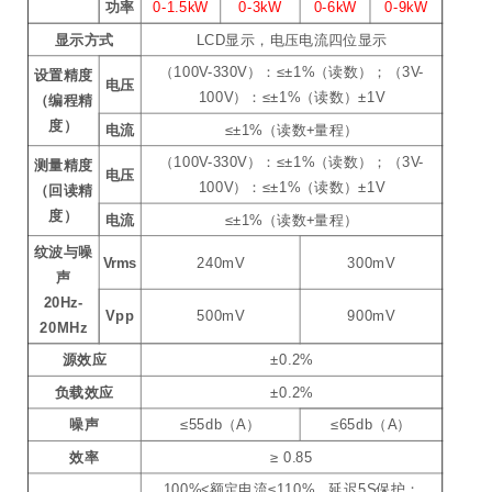
功率
0-1.5kW
0-3kW
0-6kW
0-9kW
显示方式
LCD显示，电压电流四位显示
（100V-330V）：≤±1%（读数）；（3V-
设置精度
电压
100V）：≤±1%（读数）±1V
（编程精
度）
电流
≤±1%（读数+量程）
（100V-330V）：≤±1%（读数）；（3V-
测量精度
电压
100V）：≤±1%（读数）±1V
（
回读精
度）
电流
≤±1%（读数+量程）
纹波与噪
Vrms
240mV
300mV
声
20Hz-
Vpp
500mV
900mV
20MHz
源效应
±0.2%
负载效应
±0.2%
噪声
≤55db（A）
≤65db（A）
效率
≥ 0.85
100%<额定电流≤110%，延迟5S保护；