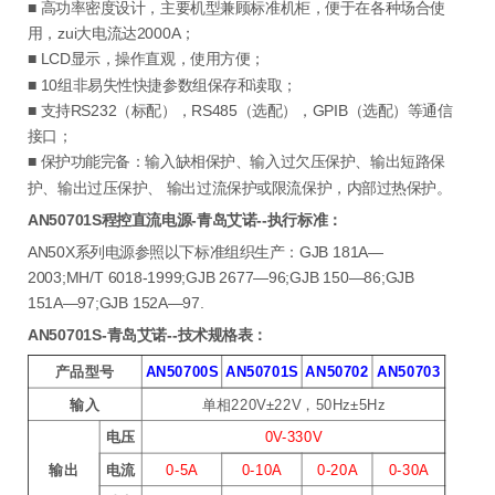
■ 高功率密度设计，主要机型兼顾标准机柜，便于在各种场合使
用，zui大电流达2000A；
■ LCD显示，操作直观，使用方便；
■ 10组非易失性快捷参数组保存和读取；
■ 支持RS232（标配），RS485（选配），GPIB（选配）等通信
接口；
■ 保护功能完备：输入缺相保护、输入过欠压保护、输出短路保
护、输出过压保护、 输出过流保护或限流保护，内部过热保护。
AN50701S程控直流电源-青岛艾诺--执行标准：
AN50X系列电源参照以下标准组织生产：GJB 181A—
2003;MH/T 6018-1999;GJB 2677—96;GJB 150—86;GJB
151A—97;GJB 152A—97.
AN50701S-青岛艾诺--技术规格表：
产品型号
AN50700S
AN50701S
AN50702
AN50703
输入
单相220V±22V，50Hz±5Hz
电压
0V-330V
输出
电流
0-5A
0-10A
0-20A
0-30A