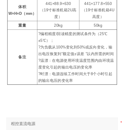
441×88.9×630
441×177.8×550
体积
（19寸标准机箱2U高
（19寸标准机箱4U
W×H×D（mm）
度）
高度）
重量
20kg
50kg
?编程精度/回读精度的测试条件为（25℃
±5℃）；
?为负载从100%变化到50%或反向变化，输
出电压恢复到“额定值±误差 ”以内所需的时间
备注
?温漂：在电源使用环境温度范围内由环境温
度变化引起的输出电压的变化率
?时漂：电源连续工作时间大于8个小时引起
的输出电压的变化率