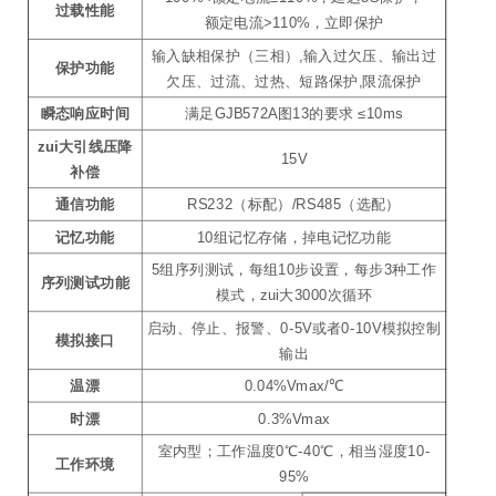
过载性能
额定电流>110%，立即保护
输入缺相保护（三相）,输入过欠压、输出过
保护功能
欠压、过流、过热、短路保护,限流保护
瞬态响应时间
满足GJB572A图13的要求 ≤10ms
zui大引线压降
15V
补偿
通信功能
RS232（标配）/RS485（选配）
记忆功能
10组记忆存储，掉电记忆功能
5组序列测试，每组10步设置，每步3种工作
序列测试功能
模式，zui大3000次循环
启动、停止、报警、0-5V或者0-10V模拟控制
模拟接口
输出
温漂
0.04%Vmax/℃
时漂
0.3%Vmax
室内型；工作温度0℃-40℃，相当湿度10-
工作环境
95%