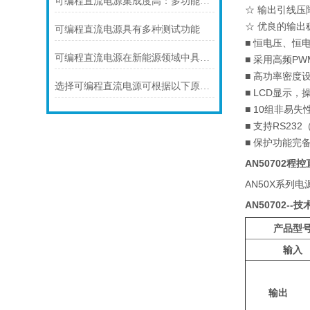
可编程直流电源集成度高：多功能模块深度整合
☆ 输出引线
☆ 优良的输出稳
可编程直流电源具有多种测试功能
■ 恒电压、恒
可编程直流电源在新能源领域中具有广泛的应用前景
■ 采用高频P
■ 高功率密度
选择可编程直流电源可根据以下原则进行？
■ LCD显示
■ 10组非易
■ 支持RS23
■ 保护功能
AN50702程
AN50X系列电源参
AN50702--
产品型
输入
输出