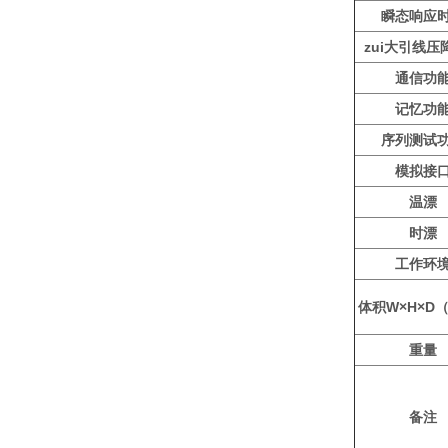
瞬态响应
zui大引线压
通信功
记忆功
序列测试
模拟接
温漂
时漂
工作环
体积W×H×D
重量
备注