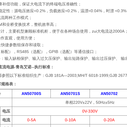
压降补偿功能，保证大电流下的终端电压准确性；
定性：源电压效应<0.2%，负载效应<0.2%，温漂<0.04%，时漂 <0.3
电流两种工作模式；
WM和全桥变换技术，整机效率高；
设计，主要机型兼顾标准机柜，便于在各种场合使用，zui大电流达2000A
，操作直观，使用方便；
失性快捷参数组保存和读取；
2（标配），RS485（选配），GPIB（选配）等通信接口；
完备：输入缺相保护、输入过欠压保护、输出短路保护、输出过压保护、 
控直流电源-青岛艾诺--执行标准：
照以下标准组织生产：GJB 181A—2003;MH/T 6018-1999;GJB 2677—96
技术规格表：
号
AN50700S
AN50701S
AN50702
单相220V±22V，50Hz±5Hz
电压
0V-330V
电流
0-5A
0-10A
0-20A