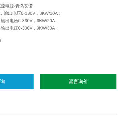
控直流电源-青岛艾诺
，输出电压0-330V，3KW/10A；
输出电压0-330V，6KW/20A；
输出电压0-330V，9KW/30A；
模式；源电压效应<0.2%，负载效应<0.2%，温漂
8
；
咨询
留言询价