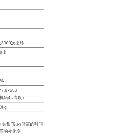
3000次循环
输出
5%
77.8×550
准机箱4U高度）
0kg
±误差 ”以内所需的时间
压的变化率