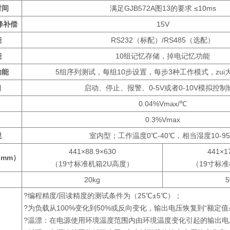
时间
满足GJB572A图13的要求 ≤10ms
降补偿
15V
能
RS232（标配）/RS485（选配）
能
10组记忆存储，掉电记忆功能
功能
5组序列测试，每组10步设置，每步3种工作模式，zui大
口
启动、停止、报警、0-5V或者0-10V模拟控制
0.04%Vmax/℃
0.3%Vmax
境
室内型；工作温度0℃-40℃，相当湿度10-9
441×88.9×630
441×1
（mm）
（19寸标准机箱2U高度）
（19寸标
20kg
5
?编程精度/回读精度的测试条件为（25℃±5℃）；
?为负载从100%变化到50%或反向变化，输出电压恢复到“额定值
?温漂：在电源使用环境温度范围内由环境温度变化引起的输出电