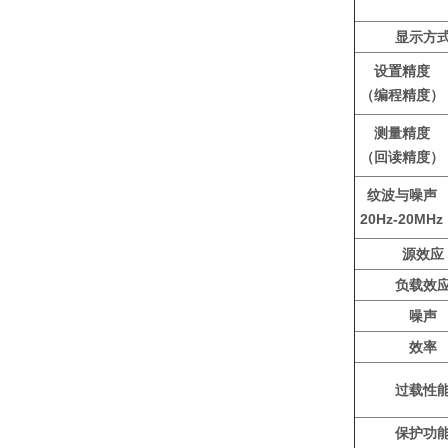
显示方
设置精度
（编程精度）
测量精度
（
回读精度）
纹波与噪声
20Hz-20MHz
源效应
负载效
噪声
效率
过载性
保护功