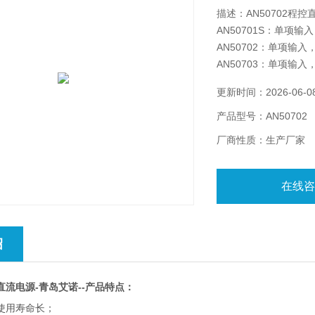
描述：AN50702程
AN50701S：单项输入
AN50702：单项输入，
AN50703：单项输入，
恒电压、恒电流两种工作
更新时间：2026-06-0
<0.04%，时漂 <0.3%
产品型号：AN50702
厂商性质：生产厂家
在线
绍
控直流电源-青岛艾诺--产品特点：
使用寿命长；