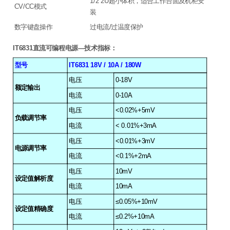
1/2 2U
超小体积，适合工作台面及机柜安
CV/CC
模式
装
数字键盘操作
过电流/过温度保护
IT6831
直流可编程电源—技术指标：
型号
IT6831 18V / 10A / 180W
电压
0-18V
额定输出
电流
0-10A
电压
<0.02%+5mV
负载调节率
电流
< 0.01%+3mA
电压
<0.01%+3mV
电源调节率
电流
<0.1%+2mA
电压
10mV
设定值解析度
电流
10mA
电压
≤0.05%+10mV
设定值精确度
电流
≤0.2%+10mA