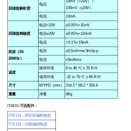
10mV（<20V） /
电压
100mV（≥20V）
回读值解析度
电流
10mA
电压<20V
≤0.05%+15mV
回读值精确度
电压≥20V
≤0.05%+120mV
电流
<0.1%+15mA
电压
≤0.5mVrms/3mVp-p
纹波（20-
20MHz）
电流
≤5mArms
操作环境
0 to 40
℃
≤ 75 R.H.
温度
储存环境
-15 to 70
℃
≤ 85 R.H.
尺寸
W*H*D（mm）
214.5 * 88.2 * 354.6
重量
净重
8Kg
IT6831
-
可选配件：
IT-E131
：RS232编程电缆
IT-E132
：USB编程电缆