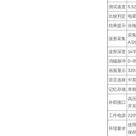
测试速度
5.5
比较判定
电
结果提示
合
采集
波形采集
A 
波形深度
1k
消磁脉冲
0~
画面显示
32
语言选择
中
记忆存储
单相
高压
外部接口
开
工作电源
22
使用
环境要求
保存