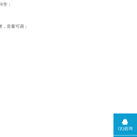
科学；
警，音量可调；
QQ咨询