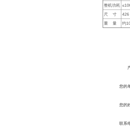
整机功耗
≤1
尺 寸
42
重 量
约1
您的
您的
联系