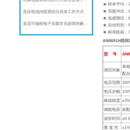
★ 样本平均
★ 高能冲击
高压电池内阻测试仪具体工作方式
★ 低感测试：
直流可编程电子负载常见故障的解决方法
★ 自动判别
★ 标准机箱：
AN9691H
型
号
AN
单
测试对象
配
电压范围
300
电压步幅
100
峰值精度
±3
储能电容
标配
波前时间
≤0.
重 复 性
±1