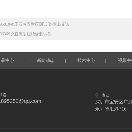
N96810变压器感应耐压测试仪-青岛艾诺
N9636S交直流耐压绝缘测试仪
|
|
|
产品中心
新闻动态
技术中心
视频中
邮箱
地址
1895252@qq.com
深圳市宝安区广
永）智汇港716