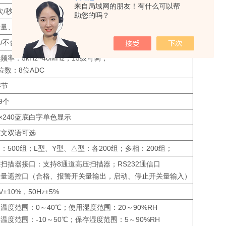
来自局域网的朋友！有什么可以帮
次/秒
助您的吗？
晕量、面积、差面积、相位差
格/不合格，声光报警、音量可调
频率：5kHz~40MHz，15级可调；
D位数：8位ADC
字节
99个
0×240蓝底白字单色显示
英文双语可选
：500组；L型、Y型、△型：各200组；多相：200组；
扫描器接口：支持8通道高压扫描器；RS232通信口
关量遥控口（合格、报警开关量输出，启动、停止开关量输入）
0V±10%，50Hz±5%
温度范围：0～40℃；使用湿度范围：20～90%RH
温度范围：-10～50℃；保存湿度范围：5～90%RH