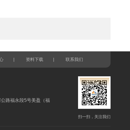
|
|
心
资料下载
联系我们
深公路福永段5号美盈（福
扫一扫，关注我们