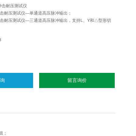
间冲击耐压测试仪
匝间冲击耐压测试仪—单通道高压脉冲输出；
匝间冲击耐压测试仪—三通道高压脉冲输出，支持L、Y和△型形切
、AN969-02高压测试线。
8
咨询
留言询价
组；