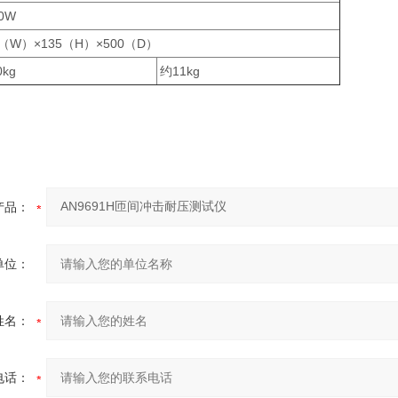
00W
6（W）×135（H）×500（D）
0kg
约11kg
产品：
单位：
姓名：
电话：