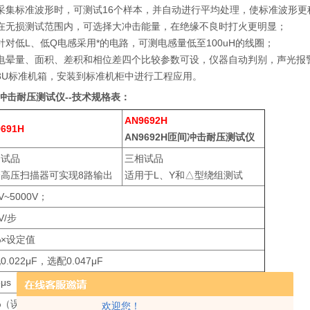
：采集标准波形时，可测试16个样本，并自动进行平均处理，使标准波形更
：在无损测试范围内，可选择大冲击能量，在绝缘不良时打火更明显；
针对低L、低Q电感采用*的电路，可测电感量低至100uH的线圈；
：电晕量、面积、差积和相位差四个比较参数可设，仪器自动判别，声光报
3U标准机箱，安装到标准机柜中进行工程应用。
匝间冲击耐压测试仪--技术规格表：
AN9692H
9691H
AN9692H匝间冲击耐压测试仪
相试品
三相试品
合高压扫描器可实现8路输出
适用于L、Y和△型绕组测试
V~5000V；
V/步
%×设定值
0.022μF，选配0.047μF
5μs
%（误差值）
欢迎您！