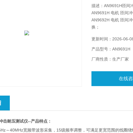
描述：AN9691H匝
AN9691H 电机 
AN9692H 电机 
换；
AN969-01高压测试线
更新时间：2026-06-0
产品型号：AN9691H
厂商性质：生产厂家
在线
绍
间冲击耐压测试仪--产品特点：
5Hz～40MHz宽频带波形采集，15级频率调整，可满足更宽范围的线圈绕