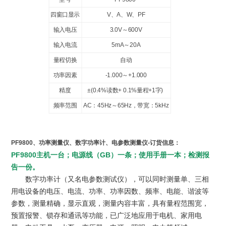
四窗口显示
V
、A、W、PF
输入电压
3.0V
～600V
输入电流
5mA
～20A
量程切换
自动
功率因素
-1.000
～+1.000
精度
±(0.4%读数+ 0.1%量程+1字)
频率范围
AC
：45Hz～65Hz，带宽：5kHz
PF9800
、功率测量仪、数字功率计、电参数测量仪-订货信息：
PF9800
主机一台；电源线（GB）一条；使用手册一本；检测报
告一份。
数字功率计（又名电参数测试仪），可以同时测量单、三相
用电设备的电压、电流、功率、功率因数、频率、电能、谐波等
参数，测量精确，显示直观，测量内容丰富，具有量程范围宽，
预置报警、锁存和通讯等功能，已广泛地应用于电机、家用电