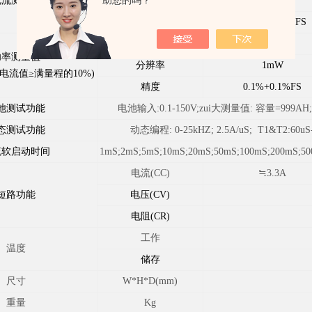
助您的吗？
电流测量值
分辨率
0.01mA
精度
0.03%+0.05%FS
功率
100W
功率测量值
分辨率
1mW
电流值≥满量程的10%)
精度
0.1%+0.1%FS
池测试功能
电池输入:0.1-150V;zui大测量值: 容量=999AH
态测试功能
动态编程: 0-25kHZ; 2.5A/uS; T1&T2:60uS
流软启动时间
1mS;2mS;5mS;10mS;20mS;50mS;100mS;200mS;
电流(CC)
≒3.3A
短路功能
电压(CV)
电阻(CR)
工作
温度
储存
尺寸
W*H*D(mm)
重量
Kg