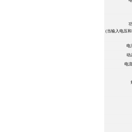
(
当输入电压和
电
动
电