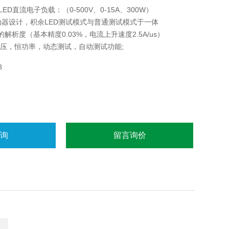
ED直流电子负载：（0-500V、0-15A、300W）
驱动器设计，积余LED测试模式与普通测试模式于一体
mA的解析度（基本精度0.03%，电流上升速度2.5A/us）
压，恒功率，动态测试，自动测试功能;
8
咨询
留言询价