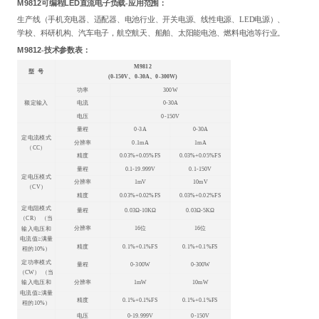
M9812可编程LED直流电子负载
-应用范围：
生产线（手机充电器、适配器、电池行业、开关电源、线性电源、LED电源）、
学校、科研机构、汽车电子，航空航天、船舶、太阳能电池、燃料电池等行业。
M9812
-技术参数表：
M9812
型 号
(0-150V
、0-30A、0-300W)
功率
300W
额定输入
电流
0-30A
电压
0-150V
量程
0-3A
0-30A
定电流模式
分辨率
0.1mA
1mA
（CC）
精度
0.03%+0.05%FS
0.03%+0.05%FS
量程
0.1-19.999V
0.1-150V
定电压模式
分辨率
1mV
10mV
（CV）
精度
0.03%+0.02%FS
0.03%+0.02%FS
定电阻模式
量程
0.03
Ω-10KΩ
0.03
Ω-5KΩ
（CR） （当
分辨率
16
位
16
位
输入电压和
电流值≥满量
精度
0.1%+0.1%FS
0.1%+0.1%FS
程的10%）
定功率模式
量程
0-300W
0-300W
（CW） （当
分辨率
1mW
10mW
输入电压和
电流值≥满量
精度
0.1%+0.1%FS
0.1%+0.1%FS
程的10%）
电压
0-19.999V
0-150V