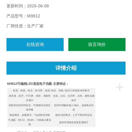
提供：0.1mV,0.01mA的解析度（基本精度0.03%，电流上升速度
更新时间：2026-06-08
2.5A/us）
特点：恒流，恒阻，恒压，恒功率，动态测试，自动测试功能;
产品型号：M9812
厂商性质：生产厂家
在线咨询
留言询价
详情介绍
+
M9812可编程LED直流电子负载
-主要特点：
恒流，恒阻，恒压，恒功率，恒流+恒压，恒阻+恒压六种高速动作模式
高亮度，真空，VFD屏，双排，四路同
过流，过压，过功率，过热，极性反接
步显示
保护
电路软启动时间设定，可根据设定电压
支持外部触发输入/输出，远端电压补
值带载
偿
电池测试，短路测试，*自动测试功能
提供动态测试，上升下降斜率设定
可选配：RS232，RS485，USB接口通讯
提供外部电流波形监视端子
线