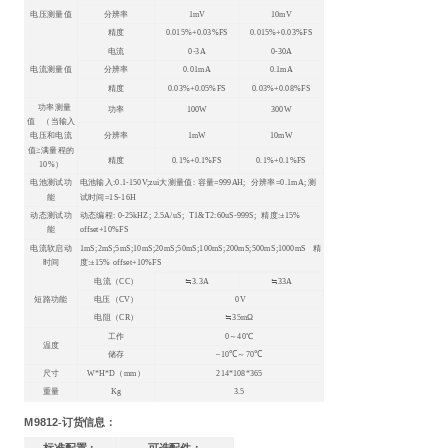
电压测量值
分辨率
1mV
10mV
精度
0.015%+0.03%FS
0.015%+0.03%FS
电流
0-3A
0-30A
电流测量值
分辨率
0.01mA
0.1mA
精度
0.03%+0.05%FS
0.03%+0.08%FS
功率测量
功率
100W
300W
值 （当输入
分辨率
1mW
10mW
电压和电流
值≥满量程的
精度
0.1%+0.1%FS
0.1%+0.1%FS
10%）
电池测试功
电池输入:0.1-150V;zui大测量值: 容量=999AH; 分辨率=0.1mA; 测
能
试时间=1S-16H
动态测试功
动态编程: 0-25kHZ; 2.5A/uS; T1&T2:60uS-999S; 精度:±15%
能
offset+10%FS
电流软启动
1mS;2mS;5mS;10mS;20mS;50mS;100mS;200mS;500mS;1000mS
精
时间
度:±15% offset+10%FS
电流（CC）
≒3.3A
≒33A
短路功能
电压（CV）
0V
电阻（CR）
≒35mΩ
工作
0
～40℃
温度
储存
–10℃～70℃
尺寸
W*H*D
（mm）
214*108*365
重量
Kg
3.5
M9812
-订货信息：