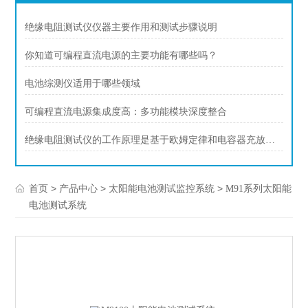
绝缘电阻测试仪仪器主要作用和测试步骤说明
你知道可编程直流电源的主要功能有哪些吗？
电池综测仪适用于哪些领域
可编程直流电源集成度高：多功能模块深度整合
绝缘电阻测试仪的工作原理是基于欧姆定律和电容器充放电原理
>
>
>
首页
产品中心
太阳能电池测试监控系统
M91系列太阳能
电池测试系统