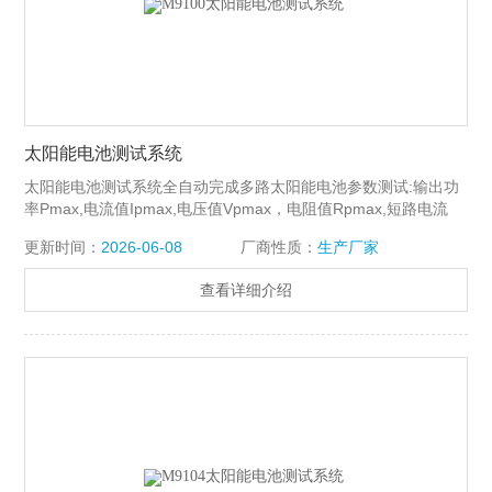
太阳能电池测试系统
太阳能电池测试系统全自动完成多路太阳能电池参数测试:输出功
率Pmax,电流值Ipmax,电压值Vpmax，电阻值Rpmax,短路电流
Ishort,开路电压Vopen,填充因子FF,串联电阻Rs,并联电阻Rsh
更新时间：
2026-06-08
厂商性质：
生产厂家
查看详细介绍