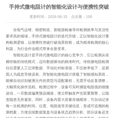
手持式微电阻计的智能化设计与便携性突破
更新时间：2026-06-15 点击量：
158
在电气运维、精密制造、新能源检修等对检测效率与灵活性
要求高的领域，手持式微电阻计的迭代升级，正以智能化设计重
构检测逻辑，以便携性突破打破场景桎梏，成为精准检测的核心
利器，为行业作业模式带来全新变革。
智能化设计是
的核心竞争力，它让检测从依
手持式微电阻计
赖经验的传统模式，迈向数据驱动的精准时代。传统微电阻检测
往往需要人工记录数据、手动比对标准值，不仅效率低下，还易
因人为疏忽导致误差。而智能化微电阻计搭载了智能感知系统，
能够自动识别被测元件的类型与适配量程，无需手动反复调整，
大幅简化操作流程。检测过程中，设备可实时捕捉电阻值的细微
波动，一旦数据偏离预设阈值，便立即触发声光双重预警，让隐
患隐患无所遁形。同时，设备内置大容量存储模块，可自动记录
每一次检测的时间、位置、电阻值等关键信息，形成可追溯的检
测档案，方便后续数据复盘与设备状态趋势分析。部分设备还支