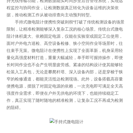
持无线传输功能，检测数据能实时同步至后台管理系统，实现远
程监控与协同作业，让检测数据真正转化为设备运维的决策依
据，推动检测工作从被动排查向主动预判转型。
手持式微电阻计便携性突破则彻*打破了传统检测设备的场景
限制，让精准检测能够深入复杂工况的核心场景。传统台式微电
阻计体积庞大、依赖固定电源，仅能在实验室或固定工位使用，
面对户外电力巡检、高空设备检修、狭小空间作业等场景时，往
往束手无策。微电阻计在便携性上实现了全面革新，机身采用轻
量化高强度材料打造，重量大幅减轻，单手即可握持操作，即便
长时间作业也不会产生明显疲劳感。紧凑的结构设计使其能够轻
松装入工具包，无论是攀爬杆塔、深入设备内部，还是穿梭于狭
窄的检修通道，都能灵活抵达检测现场。此外，设备搭载高容量
便携电源，摆脱了对固定电源的依赖，一次充电即可满足全天高
强度作业需求，即便在户外无供电的环境下，也能持续稳定工
作，真正实现了随时随地的精准检测，让复杂工况不再成为检测
的阻碍。