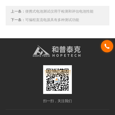
上一条：
便携式电池测试仪用于检测和评估电池性能
下一条：
可编程直流电源具有多种测试功能
扫一扫，关注我们