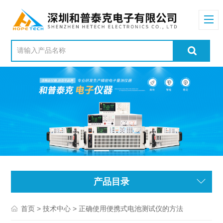
产品目录
>
> 正确使用便携式电池测试仪的方法
首页
技术中心